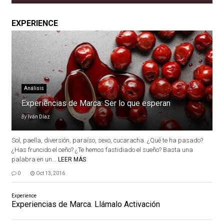
EXPERIENCE
Análisis
Experiencias de Marca: Ser lo que esperan
By
Iván Díaz
Sol, paella, diversión, paraíso, sexo, cucaracha. ¿Qué te ha pasado?
¿Has fruncido el ceño? ¿Te hemos fastidiado el sueño? Basta una
palabra en un...
LEER MÁS
0
Oct 13, 2016
Experience
Experiencias de Marca. Llámalo Activación