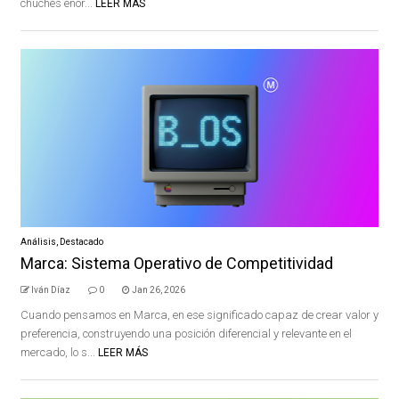
chuches enor...
LEER MÁS
Análisis
,
Destacado
Marca: Sistema Operativo de Competitividad
Iván Díaz
0
Jan 26, 2026
Cuando pensamos en Marca, en ese significado capaz de crear valor y
preferencia, construyendo una posición diferencial y relevante en el
mercado, lo s...
LEER MÁS