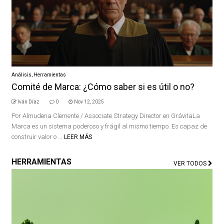
Análisis
,
Herramientas
Comité de Marca: ¿Cómo saber si es útil o no?
Iván Díaz
0
Nov 12, 2025
Por Almudena Clemente / Associate Strategy Director en GrávitaLa
Marca es un sistema poderoso y frágil al mismo tiempo. Es capaz de
construir valor o ...
LEER MÁS
HERRAMIENTAS
VER TODOS