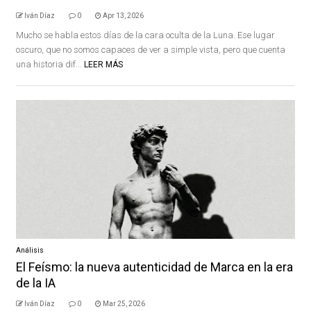
Iván Díaz
0
Apr 13, 2026
Mucho se habla estos días de la cara oculta de la Luna. Ese lugar
oscuro, que no somos capaces de ver a simple vista, pero que cuenta
una historia dif...
LEER MÁS
Análisis
El Feísmo: la nueva autenticidad de Marca en la era
de la IA
Iván Díaz
0
Mar 25, 2026