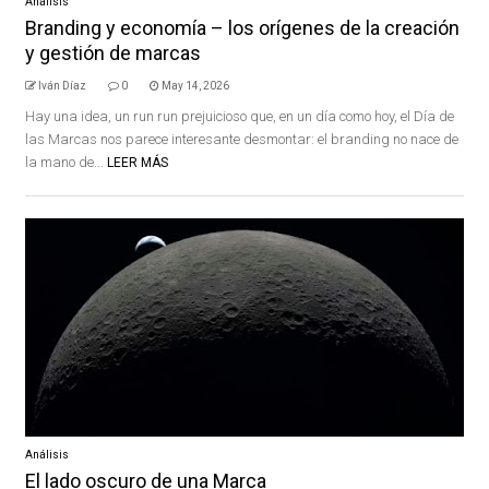
Análisis
Branding y economía – los orígenes de la creación
y gestión de marcas
Iván Díaz
0
May 14, 2026
Hay una idea, un run run prejuicioso que, en un día como hoy, el Día de
las Marcas nos parece interesante desmontar: el branding no nace de
la mano de...
LEER MÁS
Análisis
El lado oscuro de una Marca