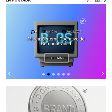
EN PORTADA
VER TODOS
0
Iván Díaz
Jan 26, 2026
Marca: Sistema Operativo de
Competitividad
LEER MÁS