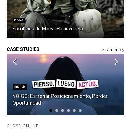
Innova
Sacrificios de Marca: El nuevo reto
CASE STUDIES
VER TODOS
Análisis
Tono de Voz o Cómo matar una Marca
CURSO ONLINE