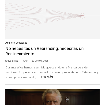
Análisis
,
Destacado
No necesitas un Rebranding, necesitas un
Realineamiento
Iván Díaz
0
Dec 03, 2025
Durante años hemos asumido que cuando una Marca deja de
funcionar, lo que toca es romperlo todo y empezar de cero. Rebranding.
Nuevo posicionamiento, ...
LEER MÁS