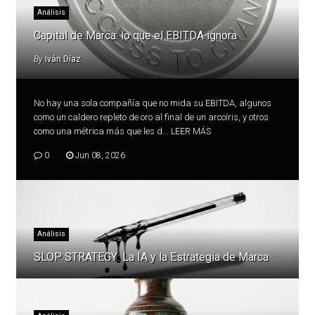
Análisis
Capital de Marca: lo que el EBITDA ignora
By
Iván Díaz
No hay una sola compañía que no mida su EBITDA, algunos
como un caldero repleto de oro al final de un arcoíris, y otros
como una métrica más que les d...
LEER MÁS
0
Jun 08, 2026
Análisis
SLOP STRATEGY: La IA y la Estrategia de Marca