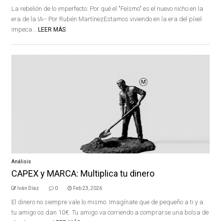
La rebelión de lo imperfecto: Por qué el "Feísmo" es el nuevo nicho en la
era de la IA-- Por Rubén MartínezEstamos viviendo en la era del píxel
impeca...
LEER MÁS
Análisis
CAPEX y MARCA: Multiplica tu dinero
Iván Díaz
0
Feb 23, 2026
El dinero no siempre vale lo mismo. Imagínate que de pequeño a ti y a
tu amigo os dan 10€. Tu amigo va corriendo a comprarse una bolsa de