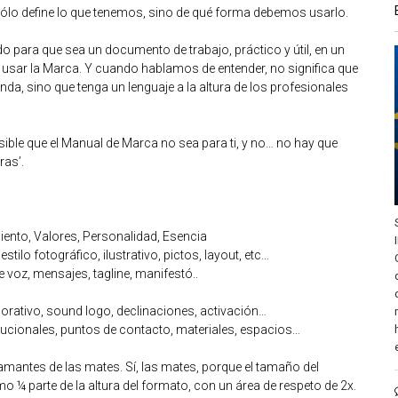
o define lo que tenemos, sino de qué forma debemos usarlo.
o para que sea un documento de trabajo, práctico y útil, en un
 usar la Marca. Y cuando hablamos de entender, no significa que
enda, sino que tenga un lenguaje a la altura de los profesionales
posible que el Manual de Marca no sea para ti, y no… no hay que
ras’.
ento, Valores, Personalidad, Esencia
estilo fotográfico, ilustrativo, pictos, layout, etc…
 voz, mensajes, tagline, manifestó..
rativo, sound logo, declinaciones, activación…
itucionales, puntos de contacto, materiales, espacios…
s amantes de las mates. Sí, las mates, porque el tamaño del
 ¼ parte de la altura del formato, con un área de respeto de 2x.