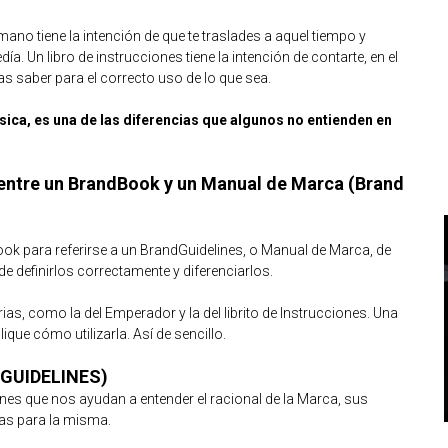
ano tiene la intención de que te traslades a aquel tiempo y
a. Un libro de instrucciones tiene la intención de contarte, en el
s saber para el correcto uso de lo que sea.
sica, es una de las diferencias que algunos no entienden en
a entre un BrandBook y un Manual de Marca (Brand
k para referirse a un BrandGuidelines, o Manual de Marca, de
e definirlos correctamente y diferenciarlos.
as, como la del Emperador y la del librito de Instrucciones. Una
lique cómo utilizarla. Así de sencillo.
GUIDELINES)
es que nos ayudan a entender el racional de la Marca, sus
tas para la misma.