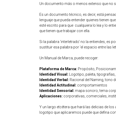
Un documento más o menos extenso que no sól
Es un documento técnico, es decir, está pensad
lenguaje que pueda entender quienes tienen que
esté escrito para que cualquiera lo lea y lo enti
que tienen que trabajar con ella.
Si la palabra ‘interletrado’ no la entiendes, es 
sustituir esa palabra por ‘el espacio entre las let
Un Manual de Marca, puede recoger:
Plataforma de Marca:
Propósito, Posicionami
Identidad Visual:
Logotipo, paleta, tipografías, 
Identidad Verbal:
Racional del Naming, tono de
Identidad Actitudinal:
comportamientos
Identidad Sensorial:
mapa sonoro, tema corpo
Aplicaciones:
corporativas, comerciales, inst
Y un largo etcétera que hará las delicias de lo
logotipo que aplicaremos puede que defina como