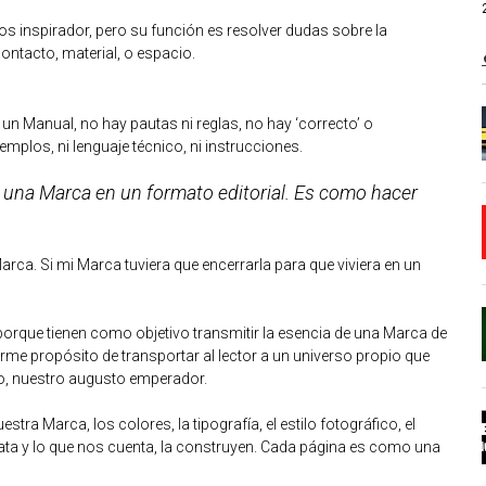
 inspirador, pero su función es resolver dudas sobre la
ntacto, material, o espacio.
 un Manual, no hay pautas ni reglas, no hay ‘correcto’ o
emplos, ni lenguaje técnico, ni instrucciones.
 una Marca en un formato editorial. Es como hacer
ca. Si mi Marca tuviera que encerrarla para que viviera en un
rque tienen como objetivo transmitir la esencia de una Marca de
firme propósito de transportar al lector a un universo propio que
no, nuestro augusto emperador.
tra Marca, los colores, la tipografía, el estilo fotográfico, el
elata y lo que nos cuenta, la construyen. Cada página es como una