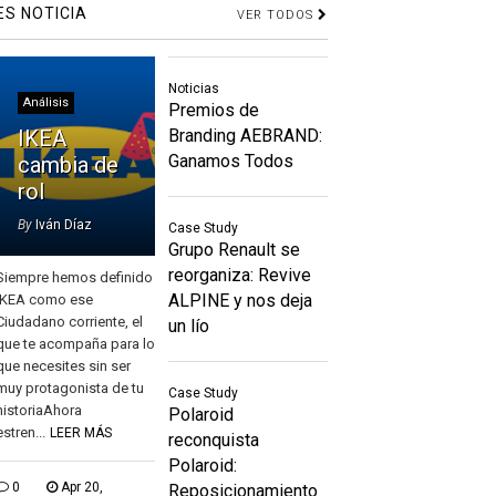
ES NOTICIA
VER TODOS
Noticias
Análisis
Premios de
IKEA
Branding AEBRAND:
Ganamos Todos
cambia de
rol
By
Iván Díaz
Case Study
Grupo Renault se
reorganiza: Revive
Siempre hemos definido
ALPINE y nos deja
IKEA como ese
Ciudadano corriente, el
un lío
que te acompaña para lo
que necesites sin ser
muy protagonista de tu
Case Study
historiaAhora
Polaroid
estren...
LEER MÁS
reconquista
Polaroid:
0
Apr 20,
Reposicionamiento