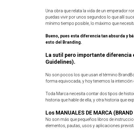
Una obra que relata la vida de un emperador rom
puedas vivir por unos segundos lo que allí sucedí
mínimo tiempo posible, lo máximo que necesita
Bueno, pues esta diferencia tan absurda y bá
esto del Branding.
La sutil pero importante diferenci
Guidelines).
No son pocos los que usan el término BrandBoo
forma equivocada, y hoy tenemos la intención d
Toda Marca necesita contar dos tipos de histori
historia que hable de ella, y otra historia que exp
Los MANUALES DE MARCA (BRAND 
No son más que pequeños libros de instruccion
elementos, pautas, usos y aplicaciones previs