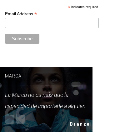
*
indicates required
*
Email Address
MARCA
La Marca no es más que la
capacidad de importarle a alguien
- Branzai