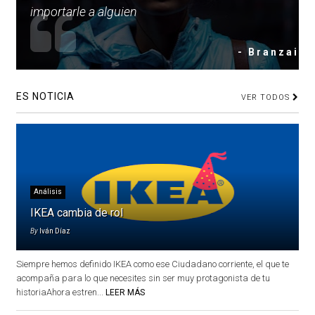
importarle a alguien
- Branzai
ES NOTICIA
VER TODOS
Análisis
IKEA cambia de rol
By
Iván Díaz
Siempre hemos definido IKEA como ese Ciudadano corriente, el que te
acompaña para lo que necesites sin ser muy protagonista de tu
historiaAhora estren...
LEER MÁS