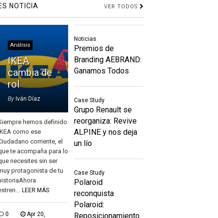
ES NOTICIA
VER TODOS
Noticias
Análisis
Premios de
IKEA
Branding AEBRAND:
Ganamos Todos
cambia de
rol
By
Iván Díaz
Case Study
Grupo Renault se
reorganiza: Revive
Siempre hemos definido
ALPINE y nos deja
IKEA como ese
Ciudadano corriente, el
un lío
que te acompaña para lo
que necesites sin ser
muy protagonista de tu
Case Study
historiaAhora
Polaroid
estren...
LEER MÁS
reconquista
Polaroid:
0
Apr 20,
Reposicionamiento