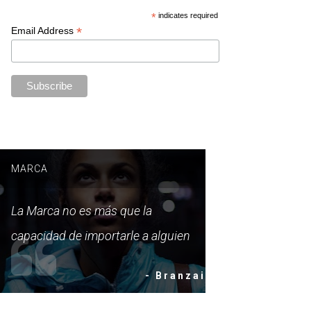
*
indicates required
*
Email Address
MARCA
La Marca no es más que la
capacidad de importarle a alguien
- Branzai