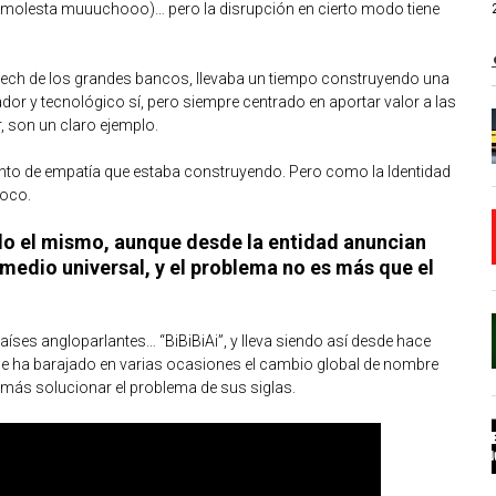
e molesta muuuchooo)… pero la disrupción en cierto modo tiene
intech de los grandes bancos, llevaba un tiempo construyendo una
or y tecnológico sí, pero siempre centrado en aportar valor a las
, son un claro ejemplo.
punto de empatía que estaba construyendo. Pero como la Identidad
poco.
do el mismo, aunque desde la entidad anuncian
medio universal, y el problema no es más que el
ses angloparlantes… “BiBiBiAi”, y lleva siendo así desde hace
 se ha barajado en varias ocasiones el cambio global de nombre
emás solucionar el problema de sus siglas.