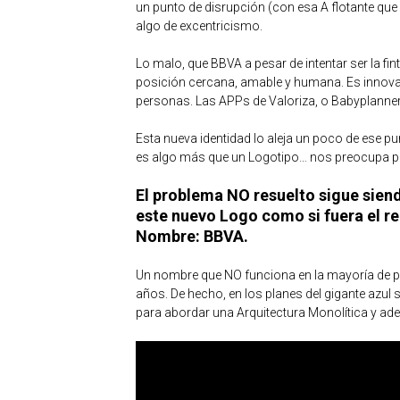
un punto de disrupción (con esa A flotante qu
algo de excentricismo.
Lo malo, que BBVA a pesar de intentar ser la f
posición cercana, amable y humana. Es innovad
personas. Las APPs de Valoriza, o Babyplanner
Esta nueva identidad lo aleja un poco de ese 
es algo más que un Logotipo… nos preocupa 
El problema NO resuelto sigue sien
este nuevo Logo como si fuera el re
Nombre: BBVA.
Un nombre que NO funciona en la mayoría de paí
años. De hecho, en los planes del gigante azul
para abordar una Arquitectura Monolítica y ad