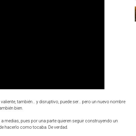
y valiente, también… y disruptivo, puede ser… pero un nuevo nombre
ambién bien.
da a medias, pues por una parte quieren seguir construyendo un
ito de hacerlo como tocaba. De verdad.