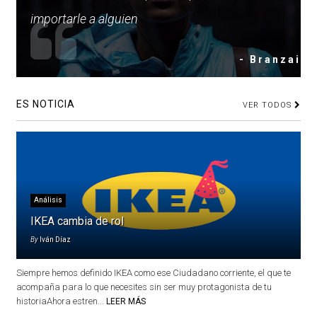
importarle a alguien
- Branzai
ES NOTICIA
VER TODOS
Análisis
IKEA cambia de rol
By
Iván Díaz
Siempre hemos definido IKEA como ese Ciudadano corriente, el que te
acompaña para lo que necesites sin ser muy protagonista de tu
historiaAhora estren...
LEER MÁS