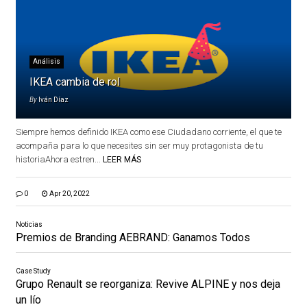
Análisis
IKEA cambia de rol
By
Iván Díaz
Siempre hemos definido IKEA como ese Ciudadano corriente, el que te
acompaña para lo que necesites sin ser muy protagonista de tu
historiaAhora estren...
LEER MÁS
0
Apr 20, 2022
Noticias
Premios de Branding AEBRAND: Ganamos Todos
Case Study
Grupo Renault se reorganiza: Revive ALPINE y nos deja
un lío