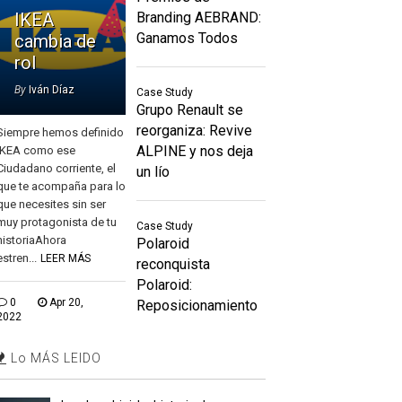
IKEA
Branding AEBRAND:
Ganamos Todos
cambia de
rol
By
Iván Díaz
Case Study
Grupo Renault se
reorganiza: Revive
Siempre hemos definido
ALPINE y nos deja
IKEA como ese
Ciudadano corriente, el
un lío
que te acompaña para lo
que necesites sin ser
muy protagonista de tu
Case Study
historiaAhora
Polaroid
estren...
LEER MÁS
reconquista
Polaroid:
0
Apr 20,
Reposicionamiento
2022
Lo MÁS LEIDO