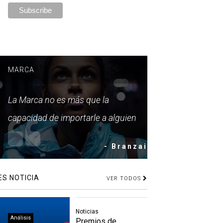
MARCA
La Marca no es más que la
capacidad de importarle a alguien
- Branzai
ES NOTICIA
VER TODOS
Noticias
Análisis
Premios de