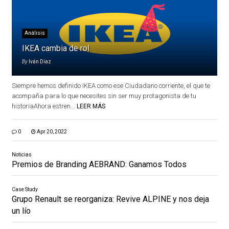
Análisis
IKEA cambia de rol
By
Iván Díaz
Siempre hemos definido IKEA como ese Ciudadano corriente, el que te
acompaña para lo que necesites sin ser muy protagonista de tu
historiaAhora estren...
LEER MÁS
0
Apr 20, 2022
Noticias
Premios de Branding AEBRAND: Ganamos Todos
Case Study
Grupo Renault se reorganiza: Revive ALPINE y nos deja
un lío