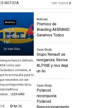
ES NOTICIA
VER TODOS
Noticias
Análisis
Premios de
IKEA
Branding AEBRAND:
Ganamos Todos
cambia de
rol
By
Iván Díaz
Case Study
Grupo Renault se
reorganiza: Revive
Siempre hemos definido
ALPINE y nos deja
IKEA como ese
Ciudadano corriente, el
un lío
que te acompaña para lo
que necesites sin ser
muy protagonista de tu
Case Study
historiaAhora
Polaroid
estren...
LEER MÁS
reconquista
Polaroid:
0
Apr 20,
Reposicionamiento