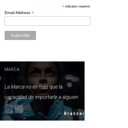
*
indicates required
*
Email Address
MARCA
La Marca no es más que la
capacidad de importarle a alguien
- Branzai