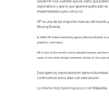
Desde HP nos cuentan que es cierto que pidier
exploratorio y que lo que aparece publicado es
implementados pero otros no.
HP es una de las mayores marcas del mundo y no
Moving Brands.
In 2008, HP asked marketing agency Moving Brands to pr
graphics, and logos.
HP is one of the world’s most valuable brands and has
some of the other design elements shown in the case s
Esta agencia, especialista en darse notoriedad
controversia estos dias con este asunto.
Lo mismo hizo hace muy poco con Wikipedia.