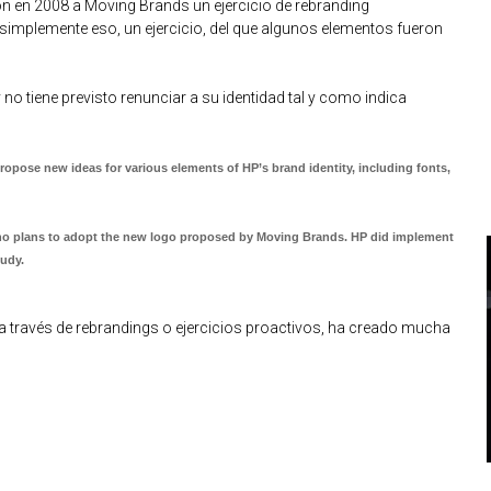
on en 2008 a Moving Brands un ejercicio de rebranding
 simplemente eso, un ejercicio, del que algunos elementos fueron
 tiene previsto renunciar a su identidad tal y como indica
opose new ideas for various elements of HP’s brand identity, including fonts,
 no plans to adopt the new logo proposed by Moving Brands. HP did implement
tudy.
 a través de rebrandings o ejercicios proactivos, ha creado mucha