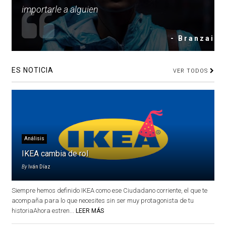
importarle a alguien
- Branzai
ES NOTICIA
VER TODOS
Análisis
IKEA cambia de rol
By
Iván Díaz
Siempre hemos definido IKEA como ese Ciudadano corriente, el que te
acompaña para lo que necesites sin ser muy protagonista de tu
historiaAhora estren...
LEER MÁS