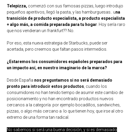
Telepizza,
comenzó con sus famosas pizzas, luego introdujo
pequeños aperitivos, llegó la pasta, y las hamburguesas.. u
na
transición de producto especialista, a producto especialista
+ algo más, a comida preparada para tu hogar
. Hoy sería raro
que nos vendieran un frankfurt?? No.
Por eso, esta nueva estrategia de Starbucks, puede ser
acertada, pero creemos que faltan pasos intermedios.
¿Estaremos los consumidores españoles preparados para
un impacto así, en nuestro imaginario de la marca?
Desde España
nos preguntamos si no será demasiado
pronto para introducir estos productos
, cuando los
consumidores no han tenido tiempo de asumir este cambio de
posicionamiento y no han encontrado productos nuevos
cercanos a la categoría: por ejemplo bocadillos, sandwiches,
pizzas, o algo más cercano a lo que tienen hoy, que irse al otro
extremo de una forma tan radical.
No sabemos si será una buena decisión, y si es demasiado