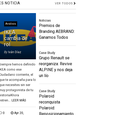
ES NOTICIA
VER TODOS
Noticias
Análisis
Premios de
IKEA
Branding AEBRAND:
Ganamos Todos
cambia de
rol
By
Iván Díaz
Case Study
Grupo Renault se
reorganiza: Revive
Siempre hemos definido
ALPINE y nos deja
IKEA como ese
Ciudadano corriente, el
un lío
que te acompaña para lo
que necesites sin ser
muy protagonista de tu
Case Study
historiaAhora
Polaroid
estren...
LEER MÁS
reconquista
Polaroid:
0
Apr 20,
Reposicionamiento