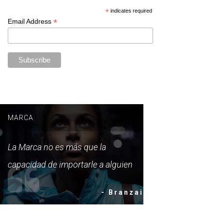
*
indicates required
*
Email Address
MARCA
La Marca no es más que la
capacidad de importarle a alguien
- Branzai