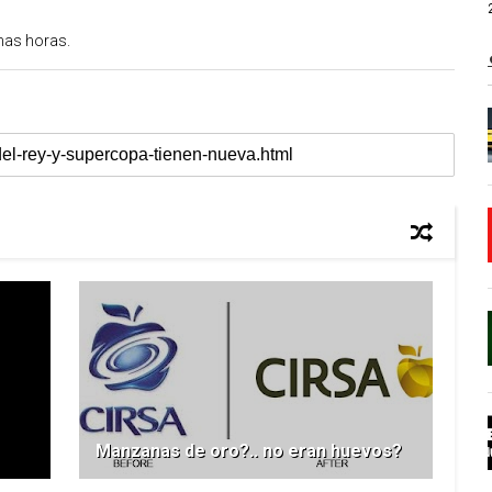
mas horas.
Manzanas de oro?.. no eran huevos?