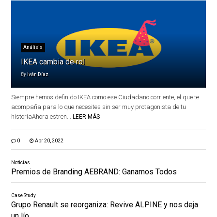
Análisis
IKEA cambia de rol
By
Iván Díaz
Siempre hemos definido IKEA como ese Ciudadano corriente, el que te
acompaña para lo que necesites sin ser muy protagonista de tu
historiaAhora estren...
LEER MÁS
0
Apr 20, 2022
Noticias
Premios de Branding AEBRAND: Ganamos Todos
Case Study
Grupo Renault se reorganiza: Revive ALPINE y nos deja
un lío