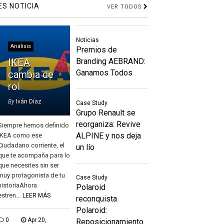
ES NOTICIA
VER TODOS
Noticias
Análisis
Premios de
IKEA
Branding AEBRAND:
Ganamos Todos
cambia de
rol
By
Iván Díaz
Case Study
Grupo Renault se
reorganiza: Revive
Siempre hemos definido
ALPINE y nos deja
IKEA como ese
Ciudadano corriente, el
un lío
que te acompaña para lo
que necesites sin ser
muy protagonista de tu
Case Study
historiaAhora
Polaroid
estren...
LEER MÁS
reconquista
Polaroid:
0
Apr 20,
Reposicionamiento