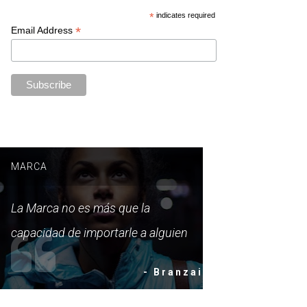
*
indicates required
*
Email Address
MARCA
La Marca no es más que la
capacidad de importarle a alguien
- Branzai