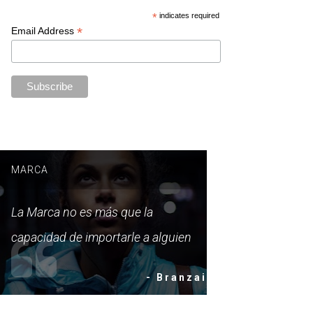
*
indicates required
*
Email Address
MARCA
La Marca no es más que la
capacidad de importarle a alguien
- Branzai