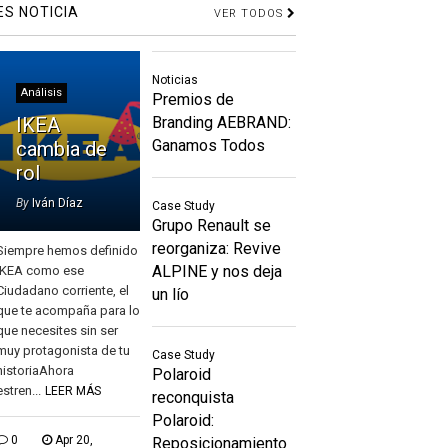
ES NOTICIA
VER TODOS
Noticias
Análisis
Premios de
IKEA
Branding AEBRAND:
Ganamos Todos
cambia de
rol
By
Iván Díaz
Case Study
Grupo Renault se
reorganiza: Revive
Siempre hemos definido
ALPINE y nos deja
IKEA como ese
Ciudadano corriente, el
un lío
que te acompaña para lo
que necesites sin ser
muy protagonista de tu
Case Study
historiaAhora
Polaroid
estren...
LEER MÁS
reconquista
Polaroid:
0
Apr 20,
Reposicionamiento