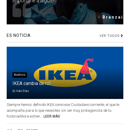
importarle a alguien
- Branzai
ES NOTICIA
VER TODOS
Análisis
IKEA cambia de rol
By
Iván Díaz
Siempre hemos definido IKEA como ese Ciudadano corriente, el que te
acompaña para lo que necesites sin ser muy protagonista de tu
historiaAhora estren...
LEER MÁS