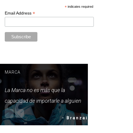
*
indicates required
*
Email Address
MARCA
La Marca no es más que la
capacidad de importarle a alguien
- Branzai