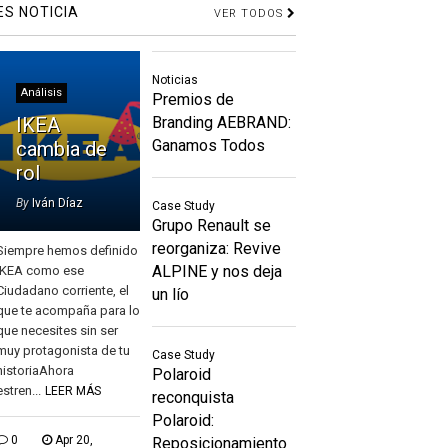
ES NOTICIA
VER TODOS
Noticias
Análisis
Premios de
IKEA
Branding AEBRAND:
Ganamos Todos
cambia de
rol
By
Iván Díaz
Case Study
Grupo Renault se
reorganiza: Revive
Siempre hemos definido
ALPINE y nos deja
IKEA como ese
Ciudadano corriente, el
un lío
que te acompaña para lo
que necesites sin ser
muy protagonista de tu
Case Study
historiaAhora
Polaroid
estren...
LEER MÁS
reconquista
Polaroid:
0
Apr 20,
Reposicionamiento