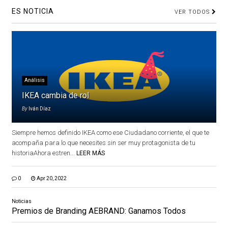
ES NOTICIA
VER TODOS
Análisis
IKEA cambia de rol
By
Iván Díaz
Siempre hemos definido IKEA como ese Ciudadano corriente, el que te
acompaña para lo que necesites sin ser muy protagonista de tu
historiaAhora estren...
LEER MÁS
0
Apr 20, 2022
Noticias
Premios de Branding AEBRAND: Ganamos Todos