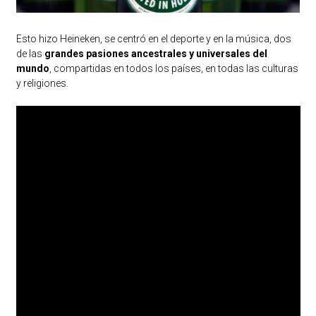
Esto hizo Heineken, se centró en el deporte y en la música, dos
de las
grandes pasiones ancestrales y universales del
mundo
, compartidas en todos los países, en todas las culturas
y religiones.