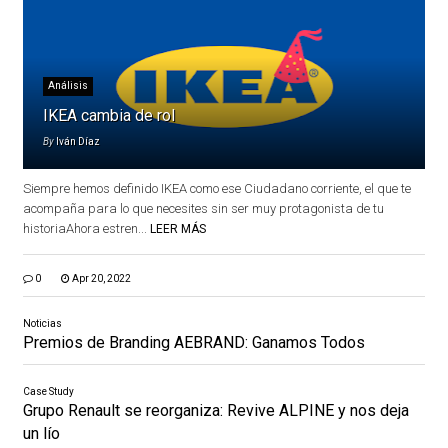
Análisis
IKEA cambia de rol
By
Iván Díaz
Siempre hemos definido IKEA como ese Ciudadano corriente, el que te
acompaña para lo que necesites sin ser muy protagonista de tu
historiaAhora estren...
LEER MÁS
0
Apr 20, 2022
Noticias
Premios de Branding AEBRAND: Ganamos Todos
Case Study
Grupo Renault se reorganiza: Revive ALPINE y nos deja
un lío