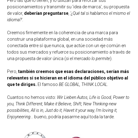
Pero las que lo tienen, y lo utilizan para reforzar sus
posicionamientos y transmitir su 'idea de marca', su propuesta
de valor,
deberían preguntarse
,
'¿Qué tal si hablamos el mismo el
idioma?'
.
Creemos firmemente en la coherencia de una marca para
construir una plataforma global, en una sociedad más
conectada entre sí que nunca, que actúe con un eje común en
todos sus mercados y refuerce su posicionamiento a través de
una propuesta de valor única (
si el mercado lo permite
).
Pero,
también creemos que esas declaraciones, serían más
relevantes si se hicieran en el idioma del público objetivo al
que te diriges.
El famoso
BE GLOBAL, THINK LOCAL
.
Cuantos no hemos visto:
Wir Lieben Autos, Life is Good, Power to
you, Think Different, Make it Believe, Shift, New Thinking-new
possibilities, All is in, Just do it, Havet it your way, I'm loving it,
Enjoyneering...
bueno, podría pasarme aquí toda la tarde.