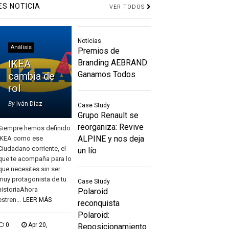
ES NOTICIA
VER TODOS
Noticias
Análisis
Premios de
IKEA
Branding AEBRAND:
Ganamos Todos
cambia de
rol
By
Iván Díaz
Case Study
Grupo Renault se
reorganiza: Revive
Siempre hemos definido
ALPINE y nos deja
IKEA como ese
Ciudadano corriente, el
un lío
que te acompaña para lo
que necesites sin ser
muy protagonista de tu
Case Study
historiaAhora
Polaroid
estren...
LEER MÁS
reconquista
Polaroid:
0
Apr 20,
Reposicionamiento