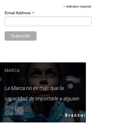
*
indicates required
*
Email Address
MARCA
La Marca no es más que la
capacidad de importarle a alguien
- Branzai