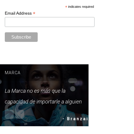
*
indicates required
*
Email Address
MARCA
La Marca no es más que la
capacidad de importarle a alguien
- Branzai