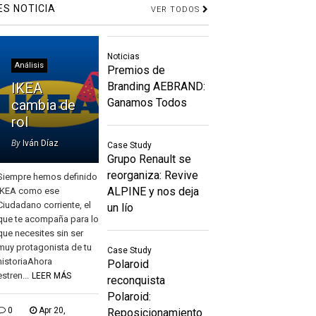
ES NOTICIA
VER TODOS
Noticias
Análisis
Premios de
IKEA
Branding AEBRAND:
Ganamos Todos
cambia de
rol
By
Iván Díaz
Case Study
Grupo Renault se
reorganiza: Revive
Siempre hemos definido
ALPINE y nos deja
IKEA como ese
Ciudadano corriente, el
un lío
que te acompaña para lo
que necesites sin ser
muy protagonista de tu
Case Study
historiaAhora
Polaroid
estren...
LEER MÁS
reconquista
Polaroid:
0
Apr 20,
Reposicionamiento