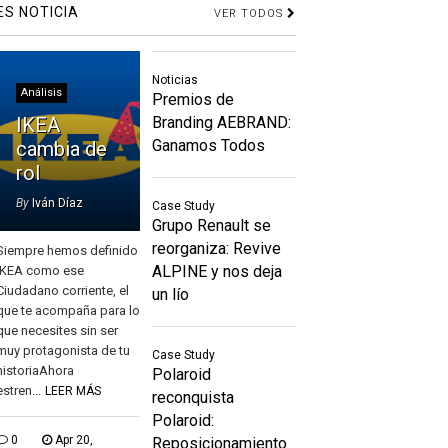
ES NOTICIA
VER TODOS
Noticias
Análisis
Premios de
IKEA
Branding AEBRAND:
Ganamos Todos
cambia de
rol
By
Iván Díaz
Case Study
Grupo Renault se
reorganiza: Revive
Siempre hemos definido
ALPINE y nos deja
IKEA como ese
Ciudadano corriente, el
un lío
que te acompaña para lo
que necesites sin ser
muy protagonista de tu
Case Study
historiaAhora
Polaroid
estren...
LEER MÁS
reconquista
Polaroid:
0
Apr 20,
Reposicionamiento