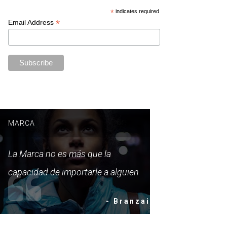
*
indicates required
*
Email Address
MARCA
La Marca no es más que la
capacidad de importarle a alguien
- Branzai