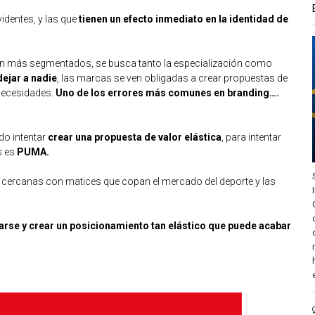
identes, y las que
tienen un efecto inmediato en la identidad de
án más segmentados, se busca tanto la especialización como
dejar a nadie
, las marcas se ven obligadas a crear propuestas de
 necesidades.
Uno de los errores más comunes en branding….
do intentar
crear una propuesta de valor elástica
, para intentar
s es
PUMA.
 cercanas con matices que copan el mercado del deporte y las
se y crear un posicionamiento tan elástico que puede acabar