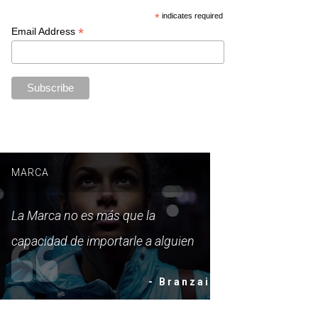
*
indicates required
*
Email Address
MARCA
La Marca no es más que la
capacidad de importarle a alguien
- Branzai