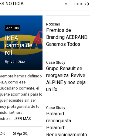
ES NOTICIA
VER TODOS
Noticias
Análisis
Premios de
IKEA
Branding AEBRAND:
Ganamos Todos
cambia de
rol
By
Iván Díaz
Case Study
Grupo Renault se
reorganiza: Revive
Siempre hemos definido
ALPINE y nos deja
IKEA como ese
Ciudadano corriente, el
un lío
que te acompaña para lo
que necesites sin ser
muy protagonista de tu
Case Study
historiaAhora
Polaroid
estren...
LEER MÁS
reconquista
Polaroid:
0
Apr 20,
Reposicionamiento