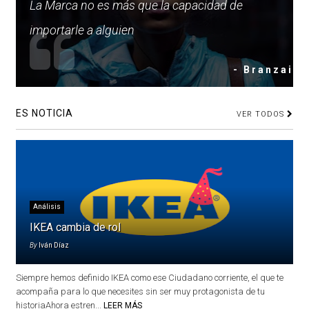
La Marca no es más que la capacidad de
importarle a alguien
- Branzai
ES NOTICIA
VER TODOS
Análisis
IKEA cambia de rol
By
Iván Díaz
Siempre hemos definido IKEA como ese Ciudadano corriente, el que te
acompaña para lo que necesites sin ser muy protagonista de tu
historiaAhora estren...
LEER MÁS