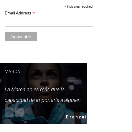
*
indicates required
*
Email Address
MARCA
La Marca no es más que la
capacidad de importarle a alguien
- Branzai