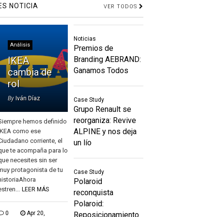
ES NOTICIA
VER TODOS
Noticias
Análisis
Premios de
IKEA
Branding AEBRAND:
Ganamos Todos
cambia de
rol
By
Iván Díaz
Case Study
Grupo Renault se
reorganiza: Revive
Siempre hemos definido
ALPINE y nos deja
IKEA como ese
Ciudadano corriente, el
un lío
que te acompaña para lo
que necesites sin ser
muy protagonista de tu
Case Study
historiaAhora
Polaroid
estren...
LEER MÁS
reconquista
Polaroid:
0
Apr 20,
Reposicionamiento