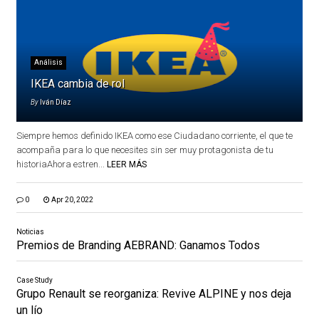
Análisis
IKEA cambia de rol
By
Iván Díaz
Siempre hemos definido IKEA como ese Ciudadano corriente, el que te
acompaña para lo que necesites sin ser muy protagonista de tu
historiaAhora estren...
LEER MÁS
0
Apr 20, 2022
Noticias
Premios de Branding AEBRAND: Ganamos Todos
Case Study
Grupo Renault se reorganiza: Revive ALPINE y nos deja
un lío