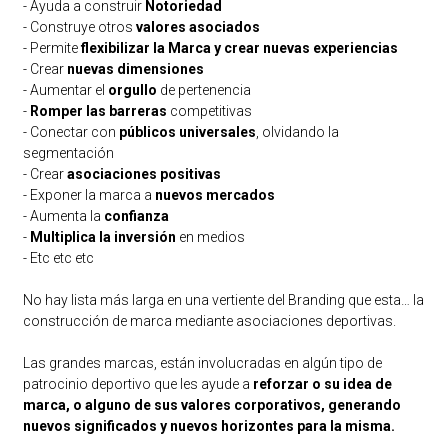
-
Ayuda a construir
Notoriedad
-
Construye otros
valores asociados
-
Permite
flexibilizar la Marca y crear nuevas experiencias
-
Crear
nuevas dimensiones
-
Aumentar el
orgullo
de pertenencia
-
Romper las barreras
competitivas
-
Conectar con
públicos universales
, olvidando la
segmentación
-
Crear
asociaciones positivas
-
Exponer la marca a
nuevos mercados
-
Aumenta la
confianza
-
Multiplica la inversión
en medios
-
Etc etc etc
No hay lista más larga en una vertiente del Branding que esta… la
construcción de marca mediante asociaciones deportivas.
Las grandes marcas, están involucradas en algún tipo de
patrocinio deportivo que les ayude a
reforzar o su idea de
marca, o alguno de sus valores corporativos, generando
nuevos significados y nuevos horizontes para la misma.