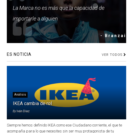
La Marca no es más que la capacidad de
importarle a alguien
- Branzai
ES NOTICIA
VER TODOS
Análisis
IKEA cambia de rol
By
Iván Díaz
Siempre hemos definido IKEA como ese Ciudadano corriente, el que te
acompaña para lo que necesites sin ser muy protagonista de tu