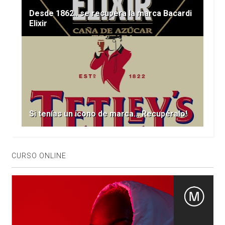
Desde 1862.. se recupera la marca Bacardi
Elixir
Si tenías un icono de marca... Recupéralo!
CURSO ONLINE