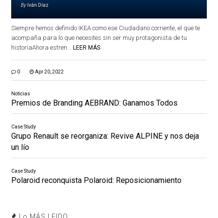
By
Iván Díaz
Siempre hemos definido IKEA como ese Ciudadano corriente, el que te
acompaña para lo que necesites sin ser muy protagonista de tu
historiaAhora estren...
LEER MÁS
0
Apr 20, 2022
Noticias
Premios de Branding AEBRAND: Ganamos Todos
Case Study
Grupo Renault se reorganiza: Revive ALPINE y nos deja
un lío
Case Study
Polaroid reconquista Polaroid: Reposicionamiento
Lo MÁS LEIDO