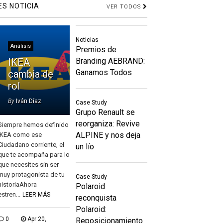
ES NOTICIA
VER TODOS
Noticias
Análisis
Premios de
IKEA
Branding AEBRAND:
Ganamos Todos
cambia de
rol
By
Iván Díaz
Case Study
Grupo Renault se
reorganiza: Revive
Siempre hemos definido
ALPINE y nos deja
IKEA como ese
Ciudadano corriente, el
un lío
que te acompaña para lo
que necesites sin ser
muy protagonista de tu
Case Study
historiaAhora
Polaroid
estren...
LEER MÁS
reconquista
Polaroid:
0
Apr 20,
Reposicionamiento