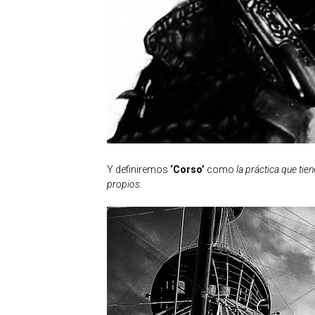
Y definiremos
‘Corso’
como
la práctica que ti
propios.