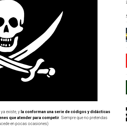
ya existe, y
la conforman una serie de códigos y didácticas
tienes que atender para competir
. Siempre que no pretendas
 sucede en pocas ocasiones)