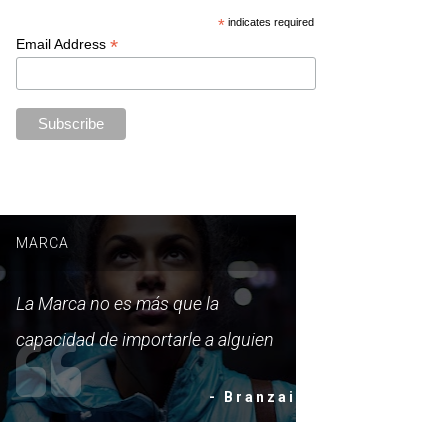
*
indicates required
*
Email Address
MARCA
La Marca no es más que la
capacidad de importarle a alguien
- Branzai