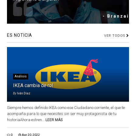
- Branzai
ES NOTICIA
VER TODOS
Análisis
IKEA cambia de rol
By
Iván Díaz
Siempre hemos definido IKEA como ese Ciudadano corriente, el que te
acompaña para lo que necesites sin ser muy protagonista de tu
historiaAhora estren...
LEER MÁS
0
Apr 20, 2022