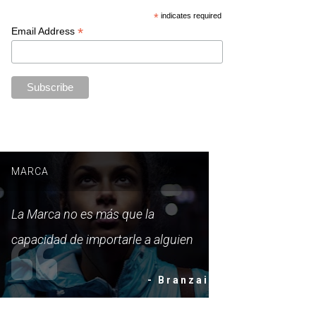
*
indicates required
*
Email Address
MARCA
La Marca no es más que la
capacidad de importarle a alguien
- Branzai