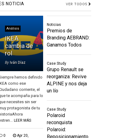
ES NOTICIA
VER TODOS
Noticias
Análisis
Premios de
IKEA
Branding AEBRAND:
Ganamos Todos
cambia de
rol
By
Iván Díaz
Case Study
Grupo Renault se
reorganiza: Revive
Siempre hemos definido
ALPINE y nos deja
IKEA como ese
Ciudadano corriente, el
un lío
que te acompaña para lo
que necesites sin ser
muy protagonista de tu
Case Study
historiaAhora
Polaroid
estren...
LEER MÁS
reconquista
Polaroid:
0
Apr 20,
Reposicionamiento