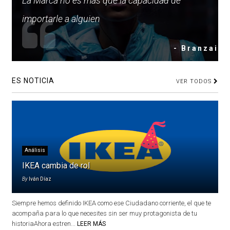
La Marca no es más que la capacidad de
importarle a alguien
- Branzai
ES NOTICIA
VER TODOS
Análisis
IKEA cambia de rol
By
Iván Díaz
Siempre hemos definido IKEA como ese Ciudadano corriente, el que te
acompaña para lo que necesites sin ser muy protagonista de tu
historiaAhora estren...
LEER MÁS