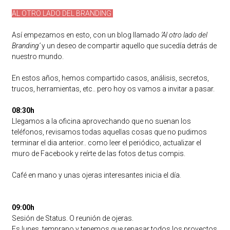
AL OTRO LADO DEL BRANDING
Así empezamos en esto, con un blog llamado
‘Al otro lado del
Branding’
y un deseo de compartir aquello que sucedía detrás de
nuestro mundo.
En estos años, hemos compartido casos, análisis, secretos,
trucos, herramientas, etc.. pero hoy os vamos a invitar a pasar.
08:30h
Llegamos a la oficina aprovechando que no suenan los
teléfonos, revisamos todas aquellas cosas que no pudimos
terminar el dia anterior.. como leer el periódico, actualizar el
muro de Facebook y reírte de las fotos de tus compis.
Café en mano y unas ojeras interesantes inicia el día.
09:00h
Sesión de Status. O reunión de ojeras.
Es lunes, temprano y tenemos que repasar todos los proyectos