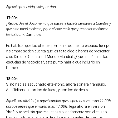
Agencia precavida, vale por dos.
17:00h
¿Recuerdas el documento que pasaste hace 2 semanas a Cuentas y
que este pasó a cliente, y que cliente tenía que presentar mañana a
las 08:00h?
, Cambios!
Es habitual que los clientes pierdan el concepto espacio tiempo
y siempre se den cuenta que les falta algo a horas de presentar
a su Director General del Mundo Mundial. ¿Qué enseñan en las
escuelas de negocios?, este punto habría que incluirlo en
Primero!
18:00h
Si no habías escuchado el teléfono, ahora sonará, tranquilo.
Aquí lidiamos con los de fuera, y con los de dentro.
Aquella creatividad, o aquel cambio que esperabas ver a las 11:00h
porque tenías que enviarlo a las 17:00h
, llega ahora en versión
‘draft’ y te pedirán que te quedes solidariamente con el equipo
hasta que lo acaben para dejarlo enviado antes de que nos