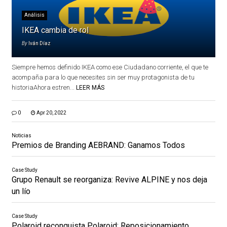
Análisis
IKEA cambia de rol
By
Iván Díaz
Siempre hemos definido IKEA como ese Ciudadano corriente, el que te
acompaña para lo que necesites sin ser muy protagonista de tu
historiaAhora estren...
LEER MÁS
0
Apr 20, 2022
Noticias
Premios de Branding AEBRAND: Ganamos Todos
Case Study
Grupo Renault se reorganiza: Revive ALPINE y nos deja
un lío
Case Study
Polaroid reconquista Polaroid: Reposicionamiento