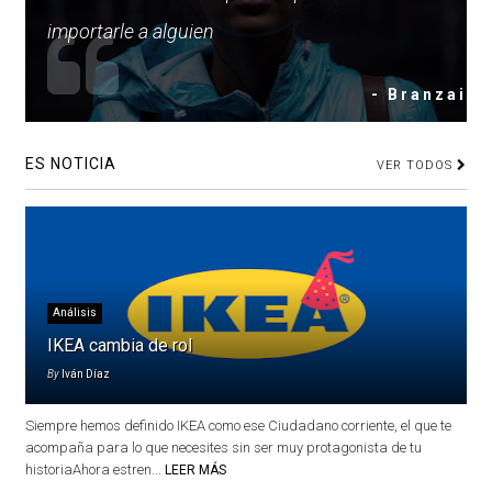
importarle a alguien
- Branzai
ES NOTICIA
VER TODOS
Análisis
IKEA cambia de rol
By
Iván Díaz
Siempre hemos definido IKEA como ese Ciudadano corriente, el que te
acompaña para lo que necesites sin ser muy protagonista de tu
historiaAhora estren...
LEER MÁS