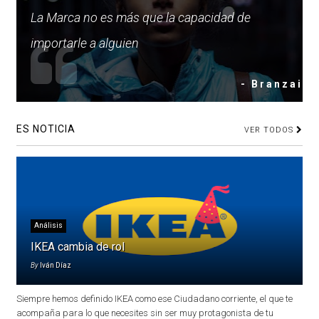
La Marca no es más que la capacidad de
importarle a alguien
- Branzai
ES NOTICIA
VER TODOS
Análisis
IKEA cambia de rol
By
Iván Díaz
Siempre hemos definido IKEA como ese Ciudadano corriente, el que te
acompaña para lo que necesites sin ser muy protagonista de tu