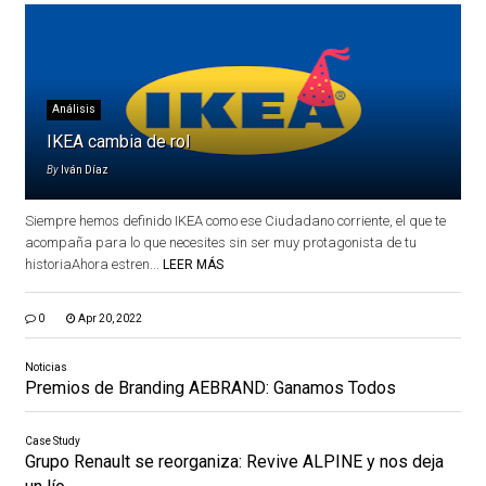
Análisis
IKEA cambia de rol
By
Iván Díaz
Siempre hemos definido IKEA como ese Ciudadano corriente, el que te
acompaña para lo que necesites sin ser muy protagonista de tu
historiaAhora estren...
LEER MÁS
0
Apr 20, 2022
Noticias
Premios de Branding AEBRAND: Ganamos Todos
Case Study
Grupo Renault se reorganiza: Revive ALPINE y nos deja