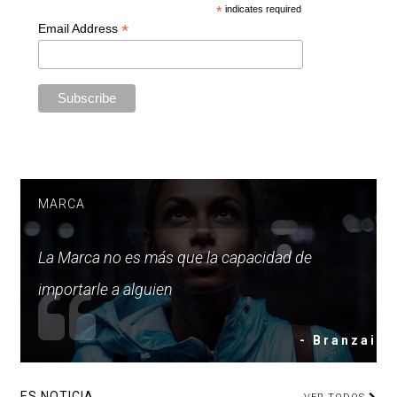
*
indicates required
*
Email Address
MARCA
La Marca no es más que la capacidad de
importarle a alguien
- Branzai
ES NOTICIA