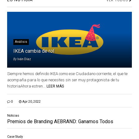
VER TODOS
Análisis
IKEA cambia de rol
By
Iván Díaz
Siempre hemos definido IKEA como ese Ciudadano corriente, el que te
acompaña para lo que necesites sin ser muy protagonista de tu
historiaAhora estren...
LEER MÁS
0
Apr 20, 2022
Noticias
Premios de Branding AEBRAND: Ganamos Todos
Case Study