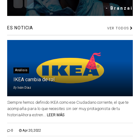
- Branzai
ES NOTICIA
VER TODOS
Análisis
IKEA cambia de rol
By
Iván Díaz
Siempre hemos definido IKEA como ese Ciudadano corriente, el que te
acompaña para lo que necesites sin ser muy protagonista de tu
historiaAhora estren...
LEER MÁS
0
Apr 20, 2022