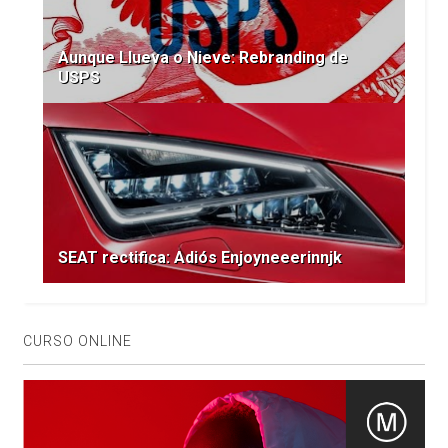
Aunque Llueva o Nieve: Rebranding de
USPS
SEAT rectifica: Adiós Enjoyneeerinnjk
CURSO ONLINE