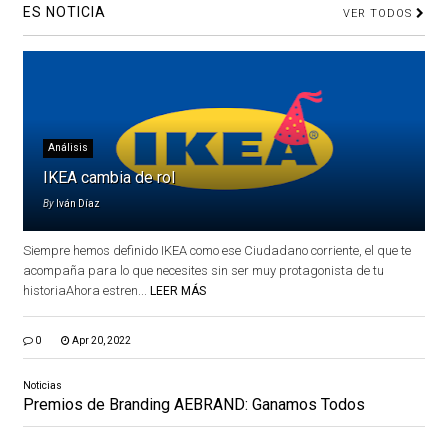
ES NOTICIA
VER TODOS
Análisis
IKEA cambia de rol
By
Iván Díaz
Siempre hemos definido IKEA como ese Ciudadano corriente, el que te
acompaña para lo que necesites sin ser muy protagonista de tu
historiaAhora estren...
LEER MÁS
0
Apr 20, 2022
Noticias
Premios de Branding AEBRAND: Ganamos Todos