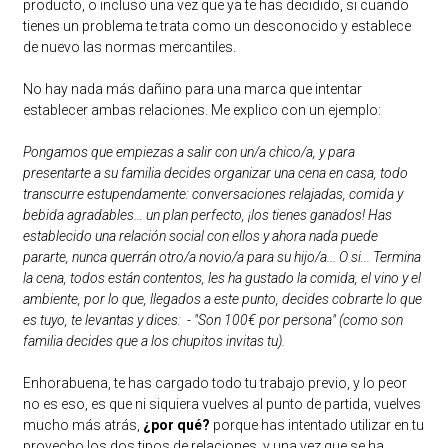
producto, o incluso una vez que ya te has decidido, si cuando
tienes un problema te trata como un desconocido y establece
de nuevo las normas mercantiles.
No hay nada más dañino para una marca que intentar
establecer ambas relaciones. Me explico con un ejemplo:
Pongamos que empiezas a salir con un/a chico/a, y para
presentarte a su familia decides organizar una cena en casa, todo
transcurre estupendamente: conversaciones relajadas, comida y
bebida agradables... un plan perfecto, ¡los tienes ganados! Has
establecido una relación social con ellos y ahora nada puede
pararte, nunca querrán otro/a novio/a para su hijo/a... O si... Termina
la cena, todos están contentos, les ha gustado la comida, el vino y el
ambiente, por lo que, llegados a este punto, decides cobrarte lo que
es tuyo, te levantas y dices: - "Son 100€ por persona" (como son
familia decides que a los chupitos invitas tu).
Enhorabuena, te has cargado todo tu trabajo previo, y lo peor
no es eso, es que ni siquiera vuelves al punto de partida, vuelves
mucho más atrás,
¿por qué?
porque has intentado utilizar en tu
provecho los dos tipos de relaciones, y una vez que se ha