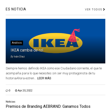
ES NOTICIA
VER TODOS
Análisis
IKEA cambia de rol
By
Iván Díaz
Siempre hemos definido IKEA como ese Ciudadano corriente, el que te
acompaña para lo que necesites sin ser muy protagonista de tu
historiaAhora estren...
LEER MÁS
0
Apr 20, 2022
Noticias
Premios de Branding AEBRAND: Ganamos Todos