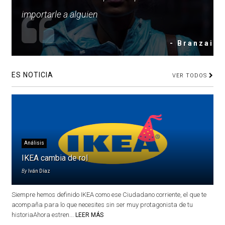
importarle a alguien
- Branzai
ES NOTICIA
VER TODOS
Análisis
IKEA cambia de rol
By
Iván Díaz
Siempre hemos definido IKEA como ese Ciudadano corriente, el que te
acompaña para lo que necesites sin ser muy protagonista de tu
historiaAhora estren...
LEER MÁS