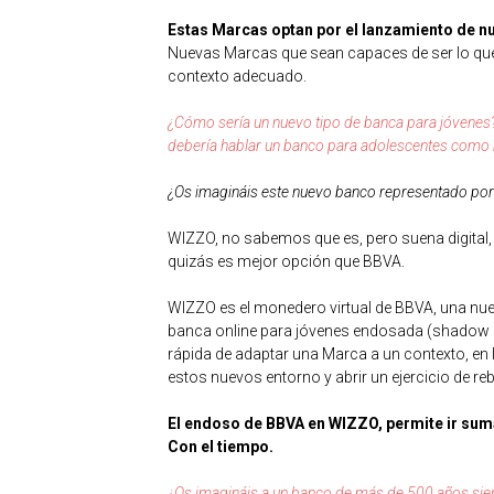
Estas Marcas optan por el lanzamiento de nu
Nuevas Marcas que sean capaces de ser lo que d
contexto adecuado.
¿Cómo sería un nuevo tipo de banca para jóvene
debería hablar un banco para adolescentes com
¿Os imagináis este nuevo banco representado por 
WIZZO, no sabemos que es, pero suena digital, f
quizás es mejor opción que BBVA.
WIZZO es el monedero virtual de BBVA, una nue
banca online para jóvenes endosada (shadow en
rápida de adaptar una Marca a un contexto, en
estos nuevos entorno y abrir un ejercicio de re
El endoso de BBVA en WIZZO, permite ir suma
Con el tiempo.
¿Os imagináis a un banco de más de 500 años sien