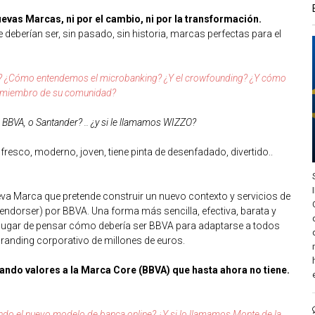
evas Marcas, ni por el cambio, ni por la transformación.
eberían ser, sin pasado, sin historia, marcas perfectas para el
s? ¿Cómo entendemos el microbanking? ¿Y el crowfounding? ¿Y cómo
o miembro de su comunidad?
BBVA, o Santander? .. ¿y si le llamamos WIZZO?
resco, moderno, joven, tiene pinta de desenfadado, divertido..
va Marca que pretende construir un nuevo contexto y servicios de
dorser) por BBVA. Una forma más sencilla, efectiva, barata y
 lugar de pensar cómo debería ser BBVA para adaptarse a todos
branding corporativo de millones de euros.
ndo valores a la Marca Core (BBVA) que hasta ahora no tiene.
do el nuevo modelo de banca online? ¿Y si lo llamamos Monte de la