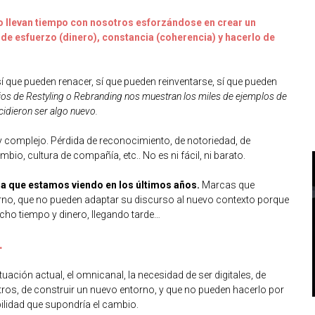
 llevan tiempo con nosotros esforzándose en crear un
 de esfuerzo (dinero), constancia (coherencia) y hacerlo de
í que pueden renacer, sí que pueden reinventarse, sí que pueden
cios de Restyling o Rebranding nos muestran los miles de ejemplos de
cidieron ser algo nuevo.
y complejo. Pérdida de reconocimiento, de notoriedad, de
bio, cultura de compañía, etc.. No es ni fácil, ni barato.
s la que estamos viendo en los últimos años.
Marcas que
rno, que no pueden adaptar su discurso al nuevo contexto porque
ucho tiempo y dinero, llegando tarde…
.
ación actual, el omnicanal, la necesidad de ser digitales, de
ros, de construir un nuevo entorno, y que no pueden hacerlo por
ibilidad que supondría el cambio.