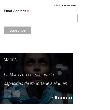
*
indicates required
*
Email Address
MARCA
La Marca no es más que la
capacidad de importarle a alguien
- Branzai