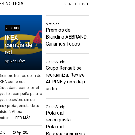
ES NOTICIA
VER TODOS
Noticias
Análisis
Premios de
IKEA
Branding AEBRAND:
Ganamos Todos
cambia de
rol
By
Iván Díaz
Case Study
Grupo Renault se
reorganiza: Revive
Siempre hemos definido
ALPINE y nos deja
IKEA como ese
Ciudadano corriente, el
un lío
que te acompaña para lo
que necesites sin ser
muy protagonista de tu
Case Study
historiaAhora
Polaroid
estren...
LEER MÁS
reconquista
Polaroid:
0
Apr 20,
Reposicionamiento