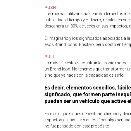
PUSH
Las marcas utilizan una serie de elementos ine
publicidad, el tiempo y el dinero, recalan en nu
desechara un 80% de veces en sus impactos, a
El imaginario y los significados asociados a
esos Brand Icons. Efectivo, pero costo en tiem
PULL
Lo más eficiente es construir la propia marca
un Brand Icon. No tenemos que transformar un e
sino que ya nace con la capacidad de serlo.
Es decir, elementos sencillos, fáci
signficado, que formen parte inequ
puedan ser un vehículo que active el
Es cierto que sigues necesitando tiempo y din
impactos al asimilar y decodificar algo pensad
no fue pensado con este propósito.