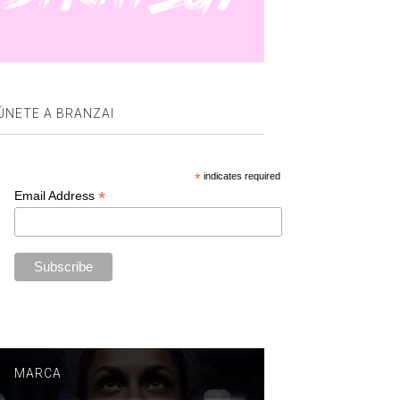
ÚNETE A BRANZAI
*
indicates required
*
Email Address
MARCA