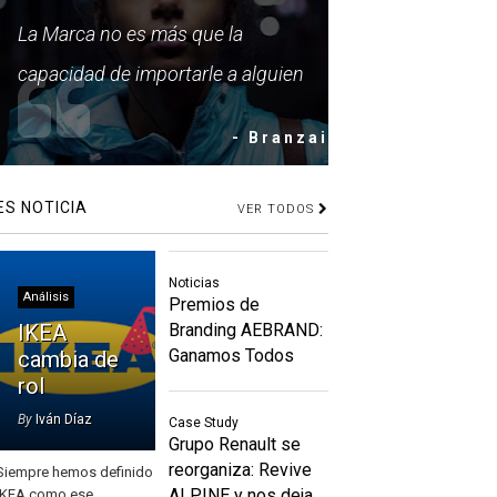
La Marca no es más que la
capacidad de importarle a alguien
- Branzai
ES NOTICIA
VER TODOS
Noticias
Análisis
Premios de
IKEA
Branding AEBRAND:
Ganamos Todos
cambia de
rol
By
Iván Díaz
Case Study
Grupo Renault se
reorganiza: Revive
Siempre hemos definido
ALPINE y nos deja
IKEA como ese