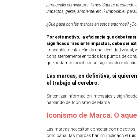
¿Imagináis caminar por Times Square prestando a t
impactos, gente, ambiente, etc..? Imposible.. paráli
¿Qué pasa con las marcas en estos entornos? ¿Cóm
Por este motivo, la eficiencia que debe tene
significado mediante impactos, debe ser ex
impecablemente definida una identidad visual, v
consistentemente en todos los puntos de contac
que podamos codificar su significado e identid
Las marcas, en definitiva, si quiere
el trabajo al cerebro.
Sintentizar información, mensajes y significad
hablando del Iconismo de Marca.
Iconismo de Marca. O aquel
Las marcas necesitan conectar con nosotros 
omnicanal, las marcas han multiplicado el rui