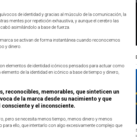
quívocos de identidad y gracias al músculo de la comunicación, la
estras mentes por repetición exhaustiva, y aunque el cerebro las
cabó asimilándolo a base de fuerza.
 la marca se activan de forma instantánea cuando reconocemos
po y dinero.
 con elementos de identidad icónicos pensados para actuar como
lemento de la identidad en icónico a base de tiempo y dinero,
les, reconocibles, memorables, que sinteticen un
ívoca de la marca desde su nacimiento y que
 consciente y el inconsciente.
ero, pero se necesita menos tiempo, menos dinero y menos
o para ello, que intentarlo con algo excesivamente complejo que