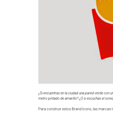
¿Si encuentras en la ciudad una pared verde con un
metro pintado de amarillo? ¿O si escuchas el soni
Para construir estos Brand Icons, las marcas t