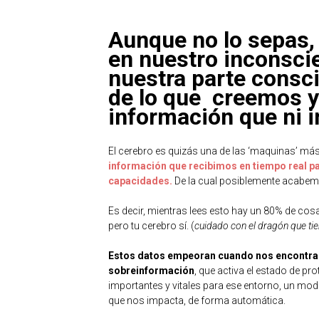
Aunque no lo sepas,
en nuestro inconsci
nuestra parte consc
de lo que creemos 
información que ni
El cerebro es quizás una de las ‘maquinas’ más 
información que recibimos en tiempo real p
capacidades.
De la cual posiblemente acabem
Es decir, mientras lees esto hay un 80% de cosa
pero tu cerebro sí. (
cuidado con el dragón que tie
Estos datos empeoran cuando nos encontram
sobreinformación
, que activa el estado de p
importantes y vitales para ese entorno, un mo
que nos impacta, de forma automática.