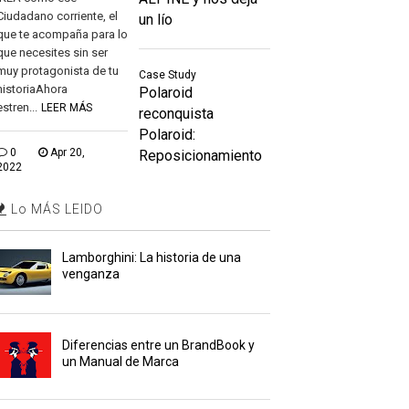
Ciudadano corriente, el
un lío
que te acompaña para lo
que necesites sin ser
muy protagonista de tu
Case Study
historiaAhora
Polaroid
estren...
LEER MÁS
reconquista
Polaroid:
0
Apr 20,
Reposicionamiento
2022
Lo MÁS LEIDO
Lamborghini: La historia de una
venganza
Diferencias entre un BrandBook y
un Manual de Marca