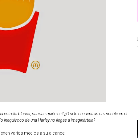
a estrella blanca, sabrías quién es? ¿O si te encuentras un mueble en el
do inequívoco de una Harley no llegas a imaginártela?
ienen varios medios a su alcance: