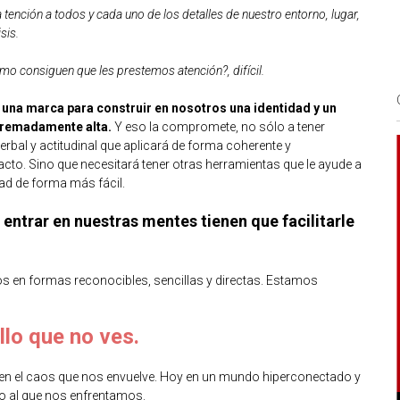
ención a todos y cada uno de los detalles de nuestro entorno, lugar,
sis.
o consiguen que les prestemos atención?, difícil.
r una marca para construir en nosotros una identidad y un
tremadamente alta.
Y eso la compromete, no sólo a tener
erbal y actitudinal que aplicará de forma coherente y
to. Sino que necesitará tener otras herramientas que le ayude a
ad de forma más fácil.
n entrar en nuestras mentes tienen que facilitarle
os en formas reconocibles, sencillas y directas. Estamos
lo que no ves.
en el caos que nos envuelve. Hoy en un mundo hiperconectado y
do al que nos enfrentamos.