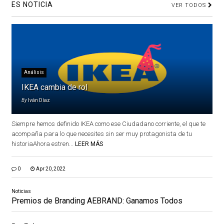
ES NOTICIA
VER TODOS
Análisis
IKEA cambia de rol
By
Iván Díaz
Siempre hemos definido IKEA como ese Ciudadano corriente, el que te
acompaña para lo que necesites sin ser muy protagonista de tu
historiaAhora estren...
LEER MÁS
0
Apr 20, 2022
Noticias
Premios de Branding AEBRAND: Ganamos Todos