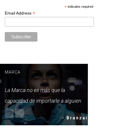
*
indicates required
*
Email Address
MARCA
La Marca no es más que la
capacidad de importarle a alguien
- Branzai