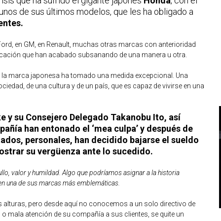
crisis que ha sufrido el gigante japonés
Honda
, con el
gunos de sus últimos modelos, que les ha obligado a
entes.
Ford, en GM, en Renault, muchas otras marcas con anterioridad
bricación que han acabado subsanando de una manera u otra.
a, la marca japonesa ha tomado una medida excepcional. Una
ciedad, de una cultura y de un país, que es capaz de vivirse en una
ke y su Consejero Delegado Takanobu Ito, así
pañía han entonado el ‘mea culpa’ y después de
ctados, personales, han decidido bajarse el sueldo
strar su vergüenza ante lo sucedido.
llo, valor y humildad. Algo que podríamos asignar a la historia
ira en una de sus marcas más emblemáticas.
 alturas, pero desde aquí no conocemos a un solo directivo de
o mala atención de su compañía a sus clientes, se quite un