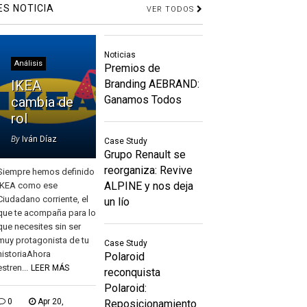
ES NOTICIA
VER TODOS
Noticias
Análisis
Premios de
IKEA
Branding AEBRAND:
Ganamos Todos
cambia de
rol
By
Iván Díaz
Case Study
Grupo Renault se
reorganiza: Revive
Siempre hemos definido
ALPINE y nos deja
IKEA como ese
Ciudadano corriente, el
un lío
que te acompaña para lo
que necesites sin ser
muy protagonista de tu
Case Study
historiaAhora
Polaroid
estren...
LEER MÁS
reconquista
Polaroid:
0
Apr 20,
Reposicionamiento