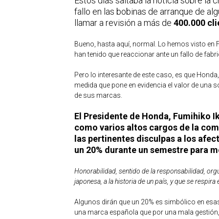
Estos días saltaba la noticia sobre la 
fallo en las bobinas de arranque de al
llamar a revisión a más de
400.000 cli
Bueno, hasta aquí, normal. Lo hemos visto en 
han tenido que reaccionar ante un fallo de fa
Pero lo interesante de este caso, es que Hond
medida que pone en evidencia el valor de una so
de sus marcas.
El Presidente de Honda, Fumihiko I
como varios altos cargos de la com
las pertinentes disculpas a los afe
un 20% durante un semestre para mo
Honorabilidad, sentido de la responsabilidad, orgu
japonesa, a la historia de un país, y que se resp
Algunos dirán que un 20% es simbólico en esas
una marca española que por una mala gestión, 