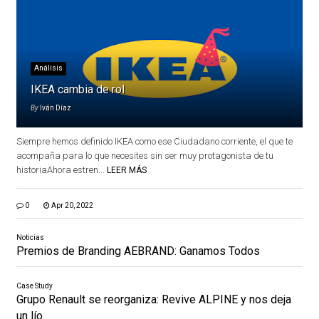
Análisis
IKEA cambia de rol
By
Iván Díaz
Siempre hemos definido IKEA como ese Ciudadano corriente, el que te
acompaña para lo que necesites sin ser muy protagonista de tu
historiaAhora estren...
LEER MÁS
0
Apr 20, 2022
Noticias
Premios de Branding AEBRAND: Ganamos Todos
Case Study
Grupo Renault se reorganiza: Revive ALPINE y nos deja
un lío