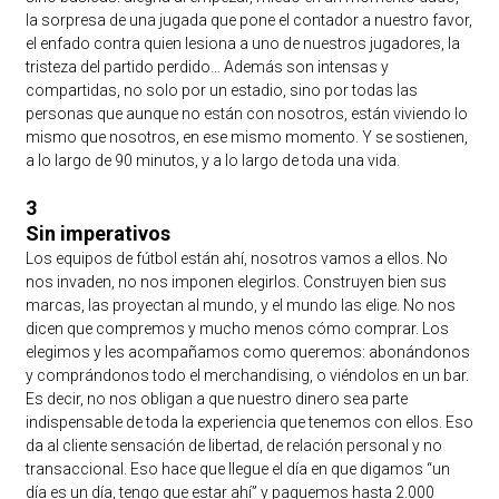
la sorpresa de una jugada que pone el contador a nuestro favor,
el enfado contra quien lesiona a uno de nuestros jugadores, la
tristeza del partido perdido… Además son intensas y
compartidas, no solo por un estadio, sino por todas las
personas que aunque no están con nosotros, están viviendo lo
mismo que nosotros, en ese mismo momento. Y se sostienen,
a lo largo de 90 minutos, y a lo largo de toda una vida.
3
Sin imperativos
Los equipos de fútbol están ahí, nosotros vamos a ellos. No
nos invaden, no nos imponen elegirlos. Construyen bien sus
marcas, las proyectan al mundo, y el mundo las elige. No nos
dicen que compremos y mucho menos cómo comprar. Los
elegimos y les acompañamos como queremos: abonándonos
y comprándonos todo el merchandising, o viéndolos en un bar.
Es decir, no nos obligan a que nuestro dinero sea parte
indispensable de toda la experiencia que tenemos con ellos. Eso
da al cliente sensación de libertad, de relación personal y no
transaccional. Eso hace que llegue el día en que digamos “un
día es un día, tengo que estar ahí” y paguemos hasta 2.000