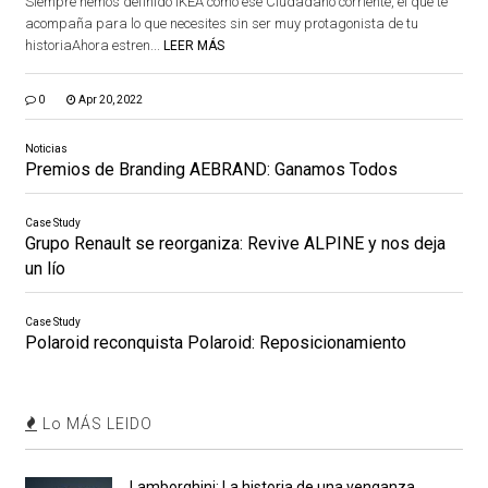
Siempre hemos definido IKEA como ese Ciudadano corriente, el que te
acompaña para lo que necesites sin ser muy protagonista de tu
historiaAhora estren...
LEER MÁS
0
Apr 20, 2022
Noticias
Premios de Branding AEBRAND: Ganamos Todos
Case Study
Grupo Renault se reorganiza: Revive ALPINE y nos deja
un lío
Case Study
Polaroid reconquista Polaroid: Reposicionamiento
Lo MÁS LEIDO
Lamborghini: La historia de una venganza